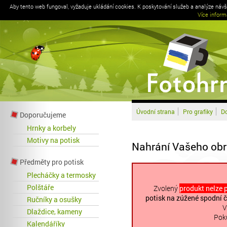
Aby tento web fungoval, vyžaduje ukládání cookies. K poskytování služeb a analýze náv
Více inform
Úvodní strana
Pro grafiky
Do
Doporučujeme
Hrnky a korbely
Motivy na potisk
Nahrání Vašeho obr
Předměty pro potisk
Plecháčky a termosky
Polštáře
Zvolený
produkt nelze 
potisk na zúžené spodní č
Ručníky a osušky
V
Dlaždice, kameny
Pok
Kalendáříky