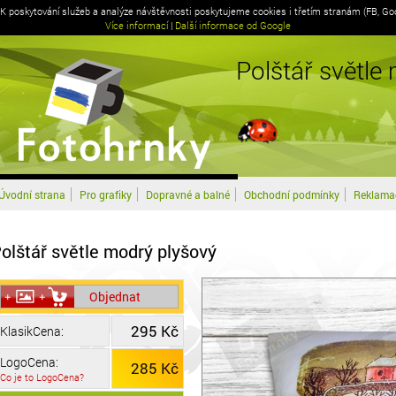
 K poskytování služeb a analýze návštěvnosti poskytujeme cookies i třetím stranám (FB, Go
Výroba www stráne
Více informací
|
Další informace od Google
Polštář světle
Úvodní strana
Pro grafiky
Dopravné a balné
Obchodní podmínky
Reklamač
olštář světle modrý plyšový
Objednat
295 Kč
KlasikCena:
LogoCena:
285 Kč
Co je to LogoCena?