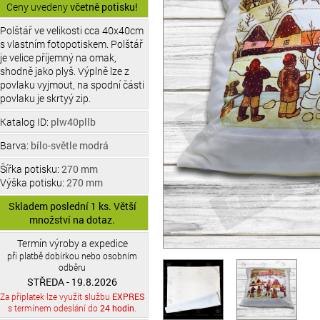
Ceny uvedeny
včetně potisku!
Polštář ve velikosti cca 40x40cm
s vlastním fotopotiskem. Polštář
je velice příjemný na omak,
shodně jako plyš. Výplně lze z
povlaku vyjmout, na spodní části
povlaku je skrtyý zip.
Katalog ID:
plw40pllb
Barva:
bílo-světle modrá
Šířka potisku:
270 mm
Výška potisku:
270 mm
Skladem poslední 1 ks. Větší
množství na dotaz.
Termín výroby a expedice
při platbě dobírkou nebo osobním
odběru
STŘEDA - 19.8.2026
Za příplatek lze využít službu
EXPRES
s termínem odeslání do
24 hodin
.