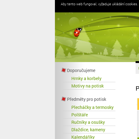
Aby tento web fungoval, vyžaduje ukládání cookies.
Doporučujeme
Hrnky a korbely
Motivy na potisk
P
Předměty pro potisk
Plecháčky a termosky
Polštáře
Ručníky a osušky
Dlaždice, kameny
Kalendáříky