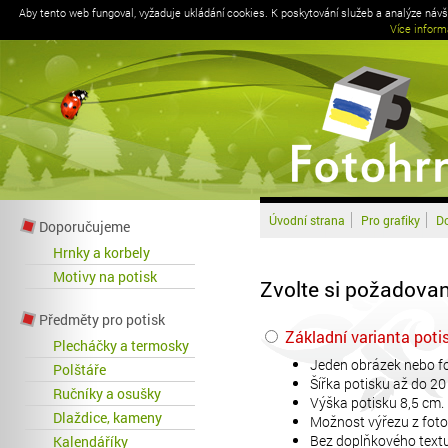
Aby tento web fungoval, vyžaduje ukládání cookies. K poskytování služeb a analýze náv
Více inform
Úvodní strana
Pro grafiky
Do
Doporučujeme
Hrnky a korbely
Motivy na potisk
Zvolte si požadovan
Předměty pro potisk
Základní varianta pot
Plecháčky a termosky
Jeden obrázek nebo fo
Polštáře
Šířka potisku až do 20
Ručníky a osušky
Výška potisku 8,5 cm.
Dlaždice, kameny
Možnost výřezu z foto
Bez doplňkového textu
Kalendáříky