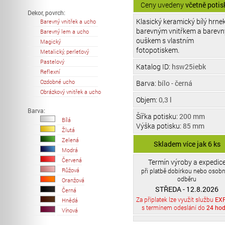
Ceny uvedeny
včetně potis
Dekor, povrch:
Klasický keramický bílý hrnek
Barevný vnitřek a ucho
barevným vnitřkem a barev
Barevný lem a ucho
ouškem s vlastním
Magický
fotopotiskem.
Metalický, perleťový
Pastelový
Katalog ID:
hsw25iebk
Reflexní
Ozdobné ucho
Barva:
bílo - černá
Obrázkový vnitřek a ucho
Objem:
0,3 l
Barva:
Šířka potisku:
200 mm
Bílá
Výška potisku:
85 mm
Žlutá
Zelená
Skladem více jak 6 ks
Modrá
Červená
Termín výroby a expedic
Růžová
při platbě dobírkou nebo osob
odběru
Oranžová
STŘEDA - 12.8.2026
Černá
Za příplatek lze využít službu
EX
Hnědá
s termínem odeslání do
24 hod
Vínová