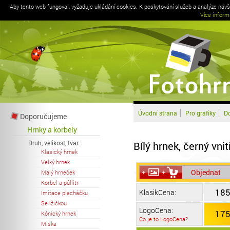
Aby tento web fungoval, vyžaduje ukládání cookies. K poskytování služeb a analýze náv
Více inform
Úvodní strana
Pro grafiky
Do
Doporučujeme
Hrnky a korbely
Druh, velikost, tvar:
Bílý hrnek, černý vni
Klasický hrnek
Velký hrnek
Objednat
Malý hrneček
Korbel a půllitr
185
KlasikCena:
Imitace plecháčku
Se lžičkou
LogoCena:
175
Kónický hrnek
Co je to LogoCena?
Miska