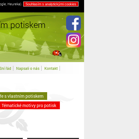
ogle, Heureka).
Souhlasím s analytickými cookies
k
Grafické práce & Webdesign
ním potiskem
ní řád
Napsali o nás
Kontakt
ře s vlastním potiskem
 Tématické motivy pro potisk