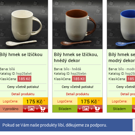
Bílý hrnek se lžičkou
Bílý hrnek se lžičkou,
Bílý hrnek se
hnědý dekor
modrý dekor
Barva:
bílá
Barva:
bílo - hnědá
Barva:
bílo - modr
Katalog ID:
hsp25alwt
Katalog ID:
hsp25iebn
Katalog ID:
hsp25
185 Kč
185 Kč
185
KlasikCena:
KlasikCena:
KlasikCena:
Ceny včetně potisku!
Ceny včetně potisku!
Ceny včetně
Detail produktu
Detail produktu
Detail pr
175 Kč
175 Kč
LogoCena
:
LogoCena
:
LogoCena
:
*
*
Vyprodáno
Skladem
Skladem
Pokud se Vám naše produkty líbí, děkujeme za podporu.