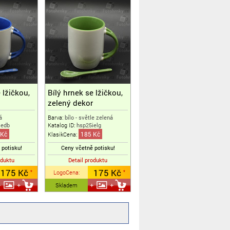
 lžičkou,
Bílý hrnek se lžičkou,
zelený dekor
á
Barva:
bílo - světle zelená
iedb
Katalog ID:
hsp25ielg
 Kč
185 Kč
KlasikCena:
 potisku!
Ceny včetně potisku!
oduktu
Detail produktu
175 Kč
175 Kč
LogoCena
:
*
*
Skladem