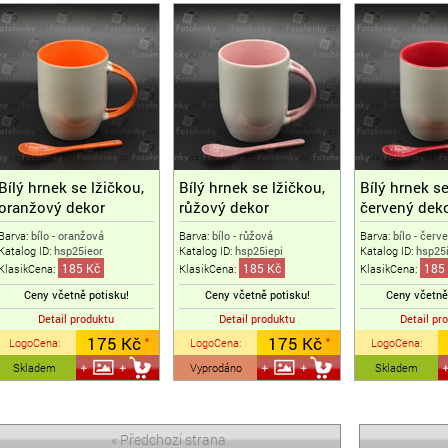
Bílý hrnek se lžičkou,
Bílý hrnek se lžičkou,
Bílý hrnek se
oranžový dekor
růžový dekor
červený dek
Barva:
bílo - oranžová
Barva:
bílo - růžová
Barva:
bílo - červ
Katalog ID:
hsp25ieor
Katalog ID:
hsp25iepi
Katalog ID:
hsp25
185 Kč
185 Kč
185
KlasikCena:
KlasikCena:
KlasikCena:
Ceny včetně potisku!
Ceny včetně potisku!
Ceny včetně
Detail produktu
Detail produktu
Detail pr
175 Kč
175 Kč
LogoCena
:
LogoCena
:
LogoCena
:
*
*
Skladem
Vyprodáno
Skladem
« Předchozí strana