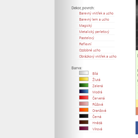
Dekor, povrch:
Barevný vnitřek a ucho
Barevný lem a ucho
Magický
Metalický, perleťový
Pastelový
Reflexní
Ozdobné ucho
Obrázkový vnitřek a ucho
Barva:
Bílá
Žlutá
Zelená
Modrá
Červená
Růžová
Oranžová
Černá
Hnědá
Vínová