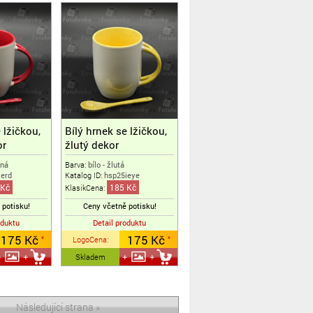
 lžičkou,
Bílý hrnek se lžičkou,
or
žlutý dekor
ená
Barva:
bílo - žlutá
ierd
Katalog ID:
hsp25ieye
 Kč
185 Kč
KlasikCena:
 potisku!
Ceny včetně potisku!
oduktu
Detail produktu
175 Kč
175 Kč
LogoCena
:
*
*
Skladem
Následující strana »