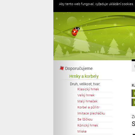
Aby tento web fungoval, vyžaduje ukládání cookies.
Doporučujeme
Hrnky a korbely
Druh, velikost, tvar:
K
Klasický hrnek
Velký hrnek
Malý hrneček
Korbel a půllitr
Imitace plecháčku
Z
Se lžičkou
S
Kónický hrnek
Miska