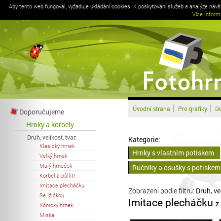
Aby tento web fungoval, vyžaduje ukládání cookies. K poskytování služeb a analýze náv
Více inform
Úvodní strana
Pro grafiky
Do
Doporučujeme
Hrnky a korbely
Druh, velikost, tvar:
Kategorie:
Klasický hrnek
Hrnky s vlastním potiskem
Velký hrnek
Malý hrneček
Ručníky a osušky s potiskem
Korbel a půllitr
Imitace plecháčku
Zobrazení podle filtru:
Druh, ve
Se lžičkou
Imitace plecháčku
z
Kónický hrnek
Miska