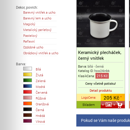
Dekor, povrch:
Barevný vnitřek a ucho
Barevný lem a ucho
Magický
Metalický, perleťový
Pastelový
Reflexní
Ozdobné ucho
Keramický plecháček,
Obrázkový vnitřek a ucho
černý vnitřek
Barva:
Barva:
bílá - černá
Bílá
Katalog ID:
hsw24inbk
Žlutá
215 Kč
KlasikCena:
Zelená
Ceny včetně potisku!
Modrá
Detail produktu
Červená
205 Kč
LogoCena
:
*
Růžová
Oranžová
Skladem
Černá
Hnědá
Pokud se Vám naše produkt
Vínová