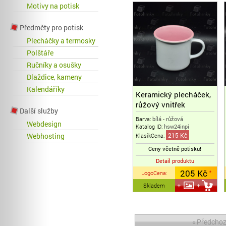
Motivy na potisk
Předměty pro potisk
Plecháčky a termosky
Polštáře
Ručníky a osušky
Dlaždice, kameny
Kalendáříky
Keramický plecháček,
růžový vnitřek
Další služby
Barva:
bílá - růžová
Webdesign
Katalog ID:
hsw24inpi
Webhosting
215 Kč
KlasikCena:
Ceny včetně potisku!
Detail produktu
205 Kč
LogoCena
:
*
Skladem
« Předchoz