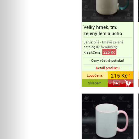
Velký hrnek, tm.
zelený lem a ucho
Barva:
bílá - tmavě zelená
Katalog ID:
hvw40hldg
225 Kč
KlasikCena:
Ceny včetně potisku!
Detail produktu
215 Kč
LogoCena
:
*
Skladem