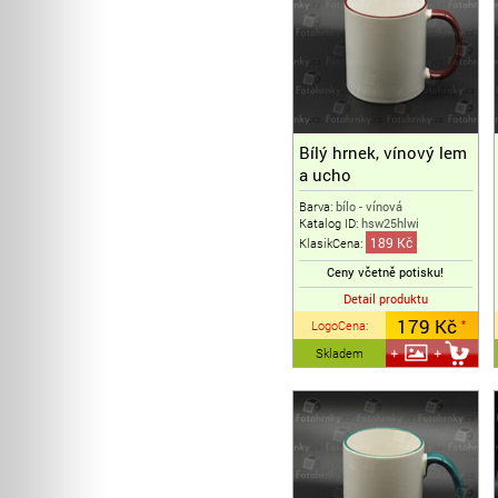
Bílý hrnek, vínový lem
a ucho
Barva:
bílo - vínová
Katalog ID:
hsw25hlwi
189 Kč
KlasikCena:
Ceny včetně potisku!
Detail produktu
179 Kč
LogoCena
:
*
Skladem