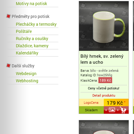
Motivy na potisk
Předměty pro potisk
Plecháčky a termosky
Polštáře
Ručníky a osušky
Dlaždice, kameny
Kalendáříky
Bílý hrnek, sv. zelený
lem a ucho
Další služby
Barva:
bílo - světle zelená
Webdesign
Katalog ID:
hsw25hllg
Webhosting
189 Kč
KlasikCena:
Ceny včetně potisku!
Detail produktu
179 Kč
LogoCena
:
*
Skladem