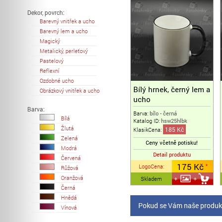
Dekor, povrch:
Barevný vnitřek a ucho
Barevný lem a ucho
Magický
Metalický, perleťový
Pastelový
Reflexní
Ozdobné ucho
Bílý hrnek, černý lem a
Obrázkový vnitřek a ucho
ucho
Barva:
Barva:
bílo - černá
Bílá
Katalog ID:
hsw25hlbk
Žlutá
185 Kč
KlasikCena:
Zelená
Ceny včetně potisku!
Modrá
Detail produktu
Červená
175 Kč
LogoCena
:
*
Růžová
Oranžová
Skladem
Černá
Hnědá
Pokud se Vám naše produkt
Vínová