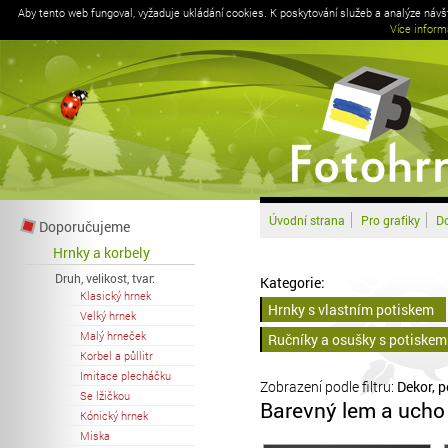
Aby tento web fungoval, vyžaduje ukládání cookies. K poskytování služeb a analýze náv
Více inform
Úvodní strana
Pro grafiky
Do
Doporučujeme
Hrnky a korbely
Druh, velikost, tvar:
Kategorie:
Klasický hrnek
Hrnky s vlastním potiskem
Velký hrnek
Malý hrneček
Ručníky a osušky s potiskem
Korbel a půllitr
Imitace plecháčku
Zobrazení podle filtru:
Dekor, 
Se lžičkou
Barevný lem a uch
Kónický hrnek
Miska