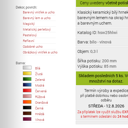
Ceny uvedeny
včetně potis
Dekor, povrch:
Klasický keramický bílý hrnek
Barevný vnitřek a ucho
barevným lemem na okraji h
Barevný lem a ucho
a barevným uchem.
Magický
Metalický, perleťový
Katalog ID:
hsw25hlwi
Pastelový
Reflexní
Barva:
bílo - vínová
Ozdobné ucho
Objem:
0,3 l
Obrázkový vnitřek a ucho
Šířka potisku:
200 mm
Barva:
Výška potisku:
85 mm
Bílá
Žlutá
Skladem posledních 5 ks. V
Zelená
množství na dotaz.
Modrá
Termín výroby a expedic
Červená
při platbě dobírkou nebo osob
Růžová
odběru
Oranžová
STŘEDA - 12.8.2026
Černá
Za příplatek lze využít službu
EX
Hnědá
s termínem odeslání do
24 hod
Vínová