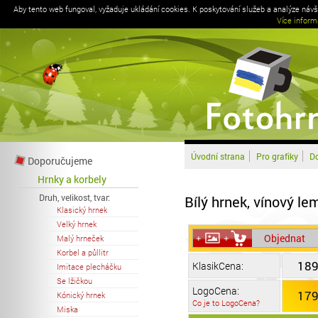
Aby tento web fungoval, vyžaduje ukládání cookies. K poskytování služeb a analýze náv
Více inform
Úvodní strana
Pro grafiky
Do
Doporučujeme
Hrnky a korbely
Druh, velikost, tvar:
Bílý hrnek, vínový le
Klasický hrnek
Velký hrnek
Objednat
Malý hrneček
Korbel a půllitr
189
KlasikCena:
Imitace plecháčku
Se lžičkou
LogoCena:
179
Kónický hrnek
Co je to LogoCena?
Miska