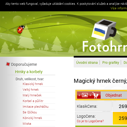
Aby tento web fungoval, vyžaduje ukládání cookies. K poskytování služeb a analýze náv
Více inform
Úvodní strana
Pro grafiky
Do
Doporučujeme
Hrnky a korbely
Druh, velikost, tvar:
Magický hrnek černý,
Klasický hrnek
Velký hrnek
Objednat
Malý hrneček
Korbel a půllitr
269
KlasikCena:
Imitace plecháčku
Se lžičkou
LogoCena:
259
Kónický hrnek
Co je to LogoCena?
Miska