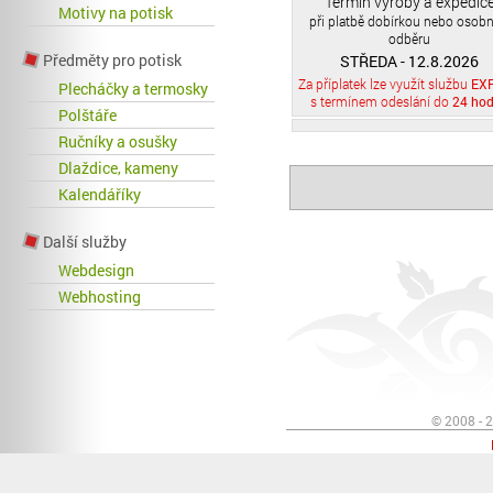
Termín výroby a expedic
Motivy na potisk
při platbě dobírkou nebo osob
odběru
Předměty pro potisk
STŘEDA - 12.8.2026
Za příplatek lze využít službu
EX
Plecháčky a termosky
s termínem odeslání do
24 hod
Polštáře
Ručníky a osušky
Dlaždice, kameny
Kalendáříky
Další služby
Webdesign
Webhosting
© 2008 - 