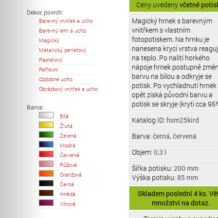
Ceny uvedeny
včetně potis
Dekor, povrch:
Magický hrnek s barevným
Barevný vnitřek a ucho
vnitřkem s vlastním
Barevný lem a ucho
fotopotiskem. Na hrnku je
Magický
nanesena krycí vrstva reaguj
Metalický, perleťový
na teplo. Po nalití horkého
Pastelový
nápoje hrnek postupně změn
Reflexní
barvu na bílou a odkryje se
Ozdobné ucho
potisk. Po vychladnutí hrnek
Obrázkový vnitřek a ucho
opět získá původní barvu a
potisk se skryje (krytí cca 95
Barva:
Bílá
Katalog ID:
hsm25kird
Žlutá
Barva:
černá, červená
Zelená
Modrá
Objem:
0,3 l
Červená
Růžová
Šířka potisku:
200 mm
Oranžová
Výška potisku:
85 mm
Černá
Skladem poslední 4 ks. Vě
Hnědá
množství na dotaz.
Vínová