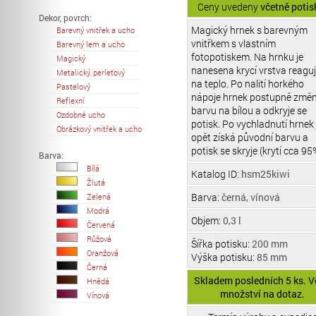
Ceny uvedeny
včetně potis
Dekor, povrch:
Magický hrnek s barevným
Barevný vnitřek a ucho
vnitřkem s vlastním
Barevný lem a ucho
fotopotiskem. Na hrnku je
Magický
nanesena krycí vrstva reaguj
Metalický, perleťový
na teplo. Po nalití horkého
Pastelový
nápoje hrnek postupně změn
Reflexní
barvu na bílou a odkryje se
Ozdobné ucho
potisk. Po vychladnutí hrnek
Obrázkový vnitřek a ucho
opět získá původní barvu a
potisk se skryje (krytí cca 95
Barva:
Bílá
Katalog ID:
hsm25kiwi
Žlutá
Barva:
černá, vínová
Zelená
Modrá
Objem:
0,3 l
Červená
Růžová
Šířka potisku:
200 mm
Oranžová
Výška potisku:
85 mm
Černá
Skladem posledních 5 ks. V
Hnědá
množství na dotaz.
Vínová