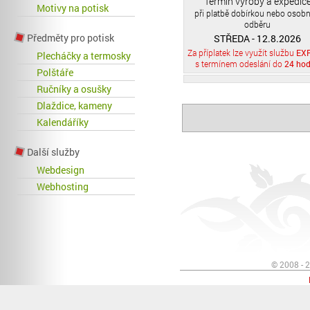
Termín výroby a expedic
Motivy na potisk
při platbě dobírkou nebo osob
odběru
Předměty pro potisk
STŘEDA - 12.8.2026
Za příplatek lze využít službu
EX
Plecháčky a termosky
s termínem odeslání do
24 hod
Polštáře
Ručníky a osušky
Dlaždice, kameny
Kalendáříky
Další služby
Webdesign
Webhosting
© 2008 - 