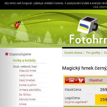
Aby tento web fungoval, vyžaduje ukládání cookies. K poskytování služeb a analýze náv
Více inform
Úvodní strana
Pro grafiky
Do
Doporučujeme
Hrnky a korbely
Druh, velikost, tvar:
Magický hrnek černý,
Klasický hrnek
Velký hrnek
Objednat
Malý hrneček
Korbel a půllitr
269
KlasikCena:
Imitace plecháčku
Se lžičkou
LogoCena:
259
Kónický hrnek
Co je to LogoCena?
Miska